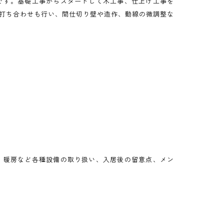
です。基礎工事からスタートして木工事、仕上げ工事を
の打ち合わせも行い、間仕切り壁や造作、動線の微調整な
、暖房など各種設備の取り扱い、入居後の留意点、メン