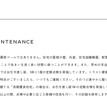
INTENANCE
が最終ゴールではありません。住宅の屋根や壁、内装、住宅設備機器、配
ることで住まいを長く良い状態に保つことができます。また、早めの手
ではお引き渡し後、5年に1度の定期点検を実施しています。トラスト建
不明点がございましたら、いつでもご連絡ください。そのつど速やかに駆
建てる「長期優良住宅」の場合は、お引き渡し後1年の定期点検を実施し
年以上の間、点検や必要に応じた修繕や改良を行い、その記録を保存しま